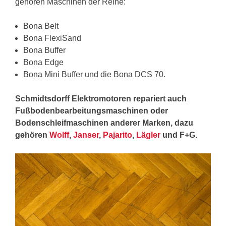
gehören Maschinen der Reihe:
Bona Belt
Bona FlexiSand
Bona Buffer
Bona Edge
Bona Mini Buffer und die Bona DCS 70.
Schmidtsdorff Elektromotoren repariert auch
Fußbodenbearbeitungsmaschinen oder
Bodenschleifmaschinen anderer Marken, dazu
gehören
Wolff
,
Janser
,
Pajarito
,
Lägler
und F+G.