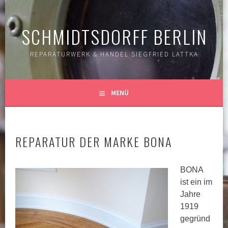
Springe
zum
SCHMIDTSDORFF BERLIN
Inhalt
REPARATURWERK & HANDEL SIEGFRIED LATTKA
MENÜ
REPARATUR DER MARKE BONA
BONA
ist ein im
Jahre
1919
gegründ