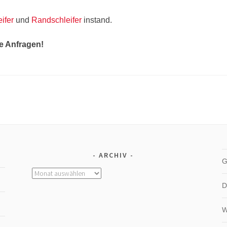
ifer
und
Randschleifer
instand.
re Anfragen!
ARCHIV
G
Archiv
D
W