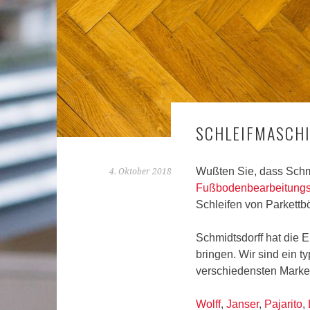
SCHLEIFMASCHI
Wußten Sie, dass Schm
4. Oktober 2018
Fußbodenbearbeitung
Schleifen von Parkett
Schmidtsdorff hat die 
bringen. Wir sind ein 
verschiedensten Marke
Wolff
,
Janser
,
Pajarito
,