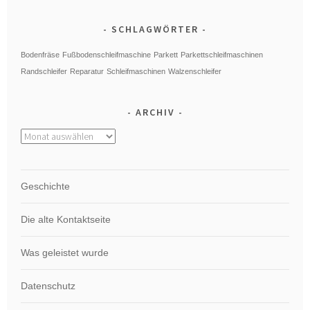
SCHLAGWÖRTER
Bodenfräse
Fußbodenschleifmaschine
Parkett
Parkettschleifmaschinen
Randschleifer
Reparatur
Schleifmaschinen
Walzenschleifer
ARCHIV
Archiv
Geschichte
Die alte Kontaktseite
Was geleistet wurde
Datenschutz