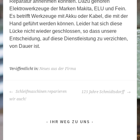
Reparatur annehmen konnten. Dazu gehören
Elektrowerkzeuge der Marken Makita, ELU und Fein.
Es betrifft Werkzeuge mit Akku oder Kabel, die mit der
Hand geführt werden können. Leider hat sich diese
Lücke nicht wieder geschlossen, so dass unsere
Entscheidung, auf diese Dienstleistung zu verzichten,
von Dauer ist.
Veröffentlicht in:
Neues aus der Firma
BEITRAGS-
Schleifmaschinen reparieren
125 Jahre Schmidtsdorff
NAVIGATION
wir auch!
IHR WEG ZU UNS