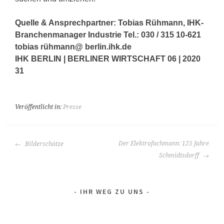
Quelle & Ansprechpartner: Tobias Rühmann, IHK-
Branchenmanager Industrie Tel.: 030 / 315 10-621
tobias rühmann@ berlin.ihk.de
IHK BERLIN | BERLINER WIRTSCHAFT 06 | 2020
31
Veröffentlicht in:
Presse
BEITRAGS-
Der Elektrofachmann: 125 Jahre
Bilderschätze
NAVIGATION
Schmidtsdorff
IHR WEG ZU UNS