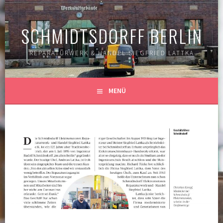
Springe
zum
SCHMIDTSDORFF BERLIN
Inhalt
REPARATURWERK & HANDEL SIEGFRIED LATTKA
MENÜ