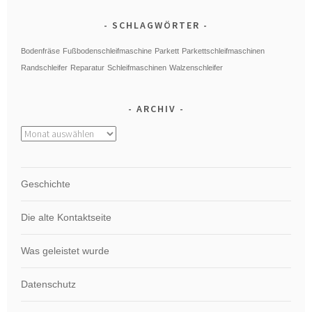
SCHLAGWÖRTER
Bodenfräse
Fußbodenschleifmaschine
Parkett
Parkettschleifmaschinen
Randschleifer
Reparatur
Schleifmaschinen
Walzenschleifer
ARCHIV
Archiv
Geschichte
Die alte Kontaktseite
Was geleistet wurde
Datenschutz